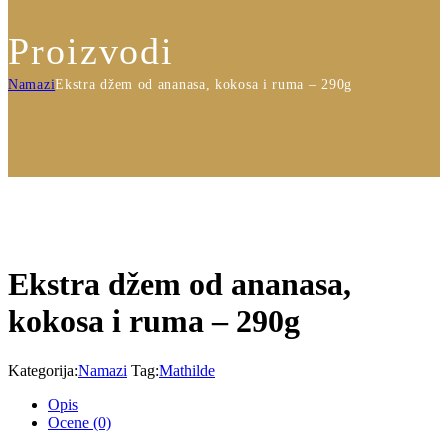
Proizvodi
Namazi
Ekstra džem od ananasa, kokosa i ruma – 290g
Ekstra džem od ananasa,
kokosa i ruma – 290g
Kategorija:
Namazi
Tag:
Mathilde
Opis
Ocene
(0)