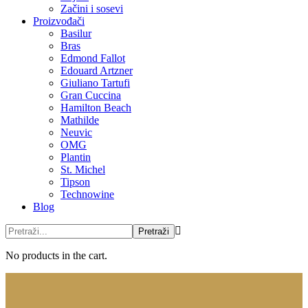
Začini i sosevi
Proizvođači
Basilur
Bras
Edmond Fallot
Edouard Artzner
Giuliano Tartufi
Gran Cuccina
Hamilton Beach
Mathilde
Neuvic
OMG
Plantin
St. Michel
Tipson
Technowine
Blog
No products in the cart.