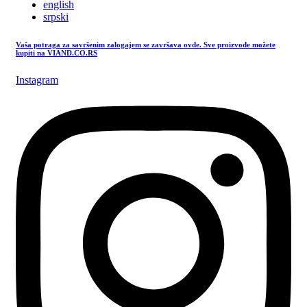
english
srpski
Vaša potraga za savršenim zalogajem se završava ovde. Sve proizvode možete
kupiti na VIAND.CO.RS
Instagram