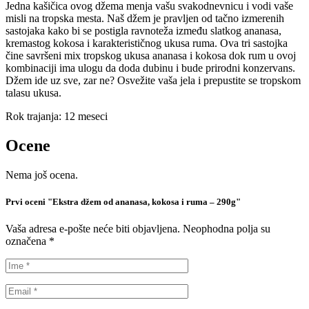
Jedna kašičica ovog džema menja vašu svakodnevnicu i vodi vaše
misli na tropska mesta. Naš džem je pravljen od tačno izmerenih
sastojaka kako bi se postigla ravnoteža između slatkog ananasa,
kremastog kokosa i karakterističnog ukusa ruma. Ova tri sastojka
čine savršeni mix tropskog ukusa ananasa i kokosa dok rum u ovoj
kombinaciji ima ulogu da doda dubinu i bude prirodni konzervans.
Džem ide uz sve, zar ne? Osvežite vaša jela i prepustite se tropskom
talasu ukusa.
Rok trajanja: 12 meseci
Ocene
Nema još ocena.
Prvi oceni "Ekstra džem od ananasa, kokosa i ruma – 290g"
Vaša adresa e-pošte neće biti objavljena.
Neophodna polja su
označena
*