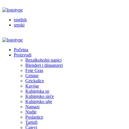
english
srpski
Početna
Proizvodi
Bezalkoholni napici
Blenderi i dispanzeri
Foie Gras
Grisine
Grickalice
Kavijar
Kuhinjska so
Kuhinjsko sirće
Kuhinjsko ulje
Namazi
Nudle
Poslastice
Tartufi
Čajevi