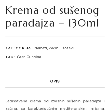
Krema od sušenog
paradajza – 130ml
Namazi
,
Začini i sosevi
KATEGORIJA:
Gran Cuccina
TAG:
OPIS
Jedinstvena krema od izvrsnih sušenih paradajza i
začina, sa karakterističnim
mediteranskim mirisima,