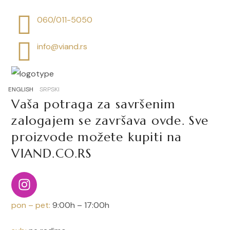
060/011-5050
info@viand.rs
ENGLISH
SRPSKI
Vaša potraga za savršenim
zalogajem se završava ovde. Sve
proizvode možete kupiti na
VIAND.CO.RS
pon – pet:
9:00h – 17:00h