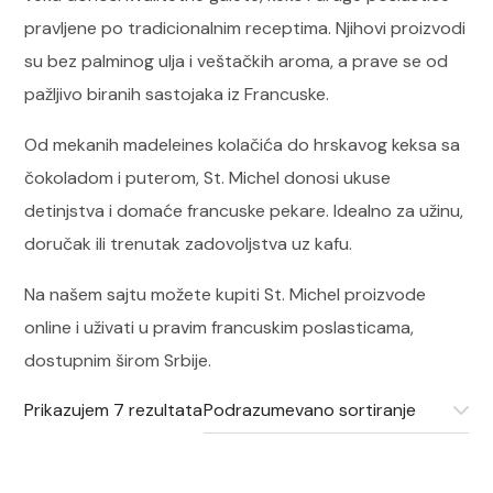
pravljene po tradicionalnim receptima. Njihovi proizvodi
su bez palminog ulja i veštačkih aroma, a prave se od
pažljivo biranih sastojaka iz Francuske.
Od mekanih madeleines kolačića do hrskavog keksa sa
čokoladom i puterom, St. Michel donosi ukuse
detinjstva i domaće francuske pekare. Idealno za užinu,
doručak ili trenutak zadovoljstva uz kafu.
Na našem sajtu možete kupiti St. Michel proizvode
online i uživati u pravim francuskim poslasticama,
dostupnim širom Srbije.
Prikazujem 7 rezultata