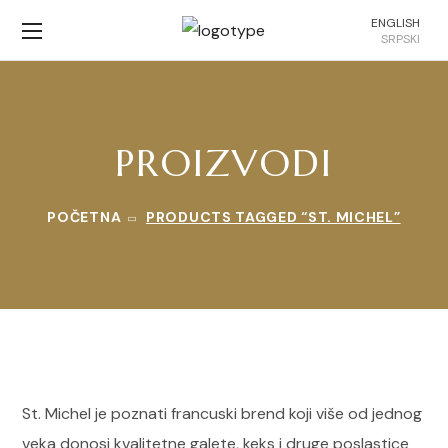
ENGLISH
SRPSKI
PROIZVODI
POČETNA
PRODUCTS TAGGED “ST. MICHEL”
St. Michel je poznati francuski brend koji više od jednog
veka donosi kvalitetne galete, keks i druge poslastice