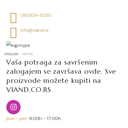
060/011-5050
info@viand.rs
ENGLISH
SRPSKI
Vaša potraga za savršenim
zalogajem se završava ovde. Sve
proizvode možete kupiti na
VIAND.CO.RS
pon – pet:
9:00h – 17:00h