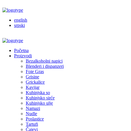
english
srpski
Početna
Proizvodi
Bezalkoholni napici
Blenderi i dispanzeri
Foie Gras
Grisine
Grickalice
Kavijar
Kuhinjska so
Kuhinjsko sirće
Kuhinjsko ulje
Namazi
Nudle
Poslastice
Tartufi
Čajevi