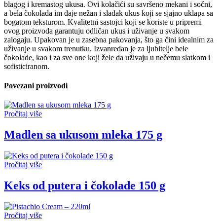
blagog i kremastog ukusa. Ovi kolačići su savršeno mekani i sočni,
a bela čokolada im daje nežan i sladak ukus koji se sjajno uklapa sa
bogatom teksturom. Kvalitetni sastojci koji se koriste u pripremi
ovog proizvoda garantuju odličan ukus i uživanje u svakom
zalogaju. Upakovan je u zasebna pakovanja, što ga čini idealnim za
uživanje u svakom trenutku. Izvanredan je za ljubitelje bele
čokolade, kao i za sve one koji žele da uživaju u nečemu slatkom i
sofisticiranom.
Povezani proizvodi
Pročitaj više
Madlen sa ukusom mleka 175 g
Pročitaj više
Keks od putera i čokolade 150 g
Pročitaj više