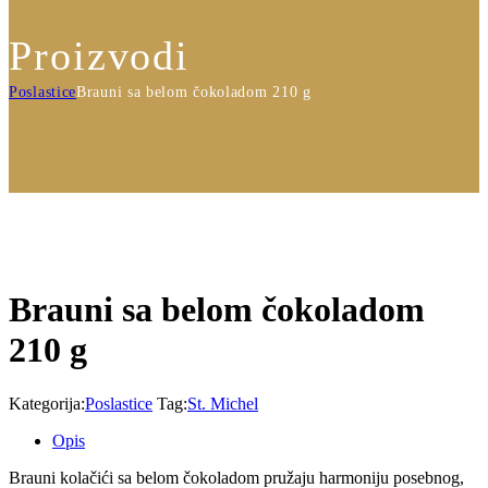
Proizvodi
Poslastice
Brauni sa belom čokoladom 210 g
Brauni sa belom čokoladom
210 g
Kategorija:
Poslastice
Tag:
St. Michel
Opis
Brauni kolačići sa belom čokoladom pružaju harmoniju posebnog,