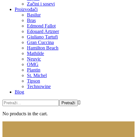
Začini i sosevi
Proizvođači
Basilur
Bras
Edmond Fallot
Edouard Artzner
Giuliano Tartufi
Gran Cuccina
Hamilton Beach
Mathilde
Neuvic
OMG
Plantin
St. Michel
Tipson
Technowine
Blog
No products in the cart.