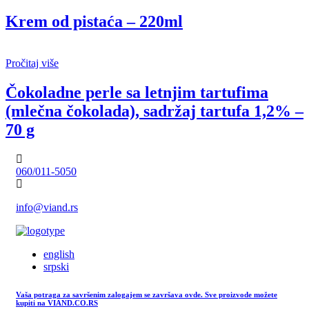
Krem od pistaća – 220ml
Pročitaj više
Čokoladne perle sa letnjim tartufima
(mlečna čokolada), sadržaj tartufa 1,2% –
70 g
060/011-5050
info@viand.rs
english
srpski
Vaša potraga za savršenim zalogajem se završava ovde. Sve proizvode možete
kupiti na VIAND.CO.RS