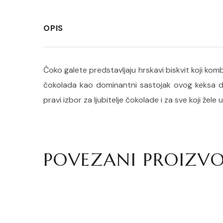
OPIS
Čoko galete predstavljaju hrskavi biskvit koji ko
čokolada kao dominantni sastojak ovog keksa d
pravi izbor za ljubitelje čokolade i za sve koji žele 
POVEZANI PROIZVO
Krem od pistaća – 220ml
Mad