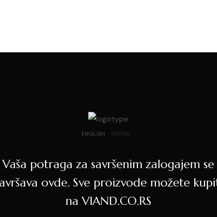
ENGLISH
SRPSKI
Vaša potraga za savršenim zalogajem se
avršava ovde. Sve proizvode možete kupi
na VIAND.CO.RS