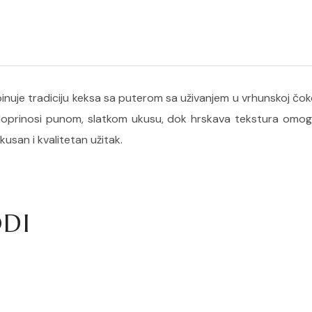
mbinuje tradiciju keksa sa puterom sa uživanjem u vrhunskoj čok
oprinosi punom, slatkom ukusu, dok hrskava tekstura omog
ukusan i kvalitetan užitak.
DI
len sa ukusom mleka 175 g
Brauni sa čokoladom 210 g