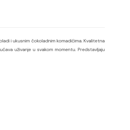
oladi i ukusnim čokoladnim komadićima. Kvalitetna
ućava uživanje u svakom momentu. Predstavljaju
Krofne prelivene čokoladom 180 g