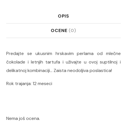
OPIS
OCENE
(0)
Predajte se ukusnim hrskavim perlama od mlečne
čokolade i letnjih tartufa i uživajte u ovoj suptilnoj i
delikatnoj kombinaciji… Zaista neodoljiva poslastica!
Rok trajanja: 12 meseci
Nema još ocena.