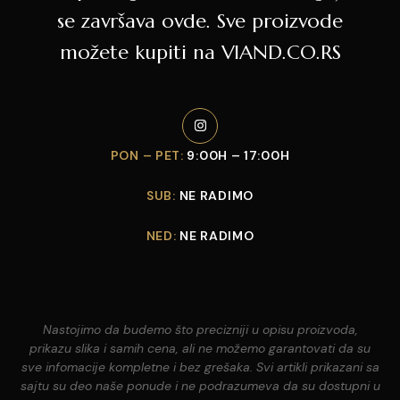
se završava ovde. Sve proizvode
možete kupiti na VIAND.CO.RS
PON – PET:
9:00H – 17:00H
SUB:
NE RADIMO
NED:
NE RADIMO
Nastojimo da budemo što precizniji u opisu proizvoda,
prikazu slika i samih cena, ali ne možemo garantovati da su
sve infomacije kompletne i bez grešaka. Svi artikli prikazani sa
sajtu su deo naše ponude i ne podrazumeva da su dostupni u