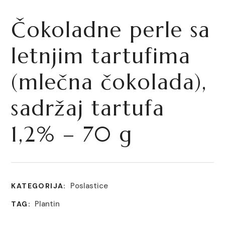
Čokoladne perle sa
letnjim tartufima
(mlečna čokolada),
sadržaj tartufa
1,2% – 70 g
Poslastice
KATEGORIJA:
Plantin
TAG: