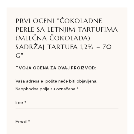
PRVI OCENI "ČOKOLADNE
PERLE SA LETNJIM TARTUFIMA
(MLEČNA ČOKOLADA),
SADRŽAJ TARTUFA 1,2% – 70
G"
TVOJA OCENA ZA OVAJ PROIZVOD
Vaša adresa e-pošte neće biti objavljena.
Neophodna polja su označena
*