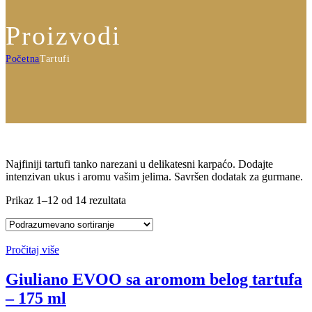
Proizvodi
Početna
Tartufi
Najfiniji tartufi tanko narezani u delikatesni karpaćo. Dodajte
intenzivan ukus i aromu vašim jelima. Savršen dodatak za gurmane.
Prikaz 1–12 od 14 rezultata
Pročitaj više
Giuliano EVOO sa aromom belog tartufa
– 175 ml