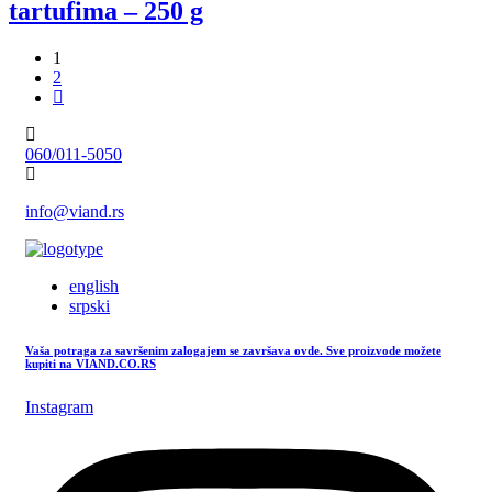
tartufima – 250 g
1
2
060/011-5050
info@viand.rs
english
srpski
Vaša potraga za savršenim zalogajem se završava ovde. Sve proizvode možete
kupiti na VIAND.CO.RS
Instagram