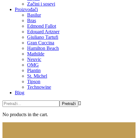
Začini i sosevi
Proizvođači
Basilur
Bras
Edmond Fallot
Edouard Artzner
Giuliano Tartufi
Gran Cuccina
Hamilton Beach
Mathilde
Neuvic
OMG
Plantin
St. Michel
Tipson
Technowine
Blog
No products in the cart.