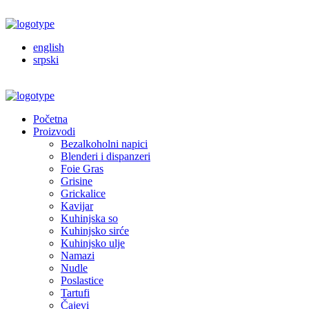
english
srpski
Početna
Proizvodi
Bezalkoholni napici
Blenderi i dispanzeri
Foie Gras
Grisine
Grickalice
Kavijar
Kuhinjska so
Kuhinjsko sirće
Kuhinjsko ulje
Namazi
Nudle
Poslastice
Tartufi
Čajevi