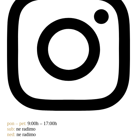
pon – pet:
9:00h – 17:00h
sub:
ne radimo
ned:
ne radimo