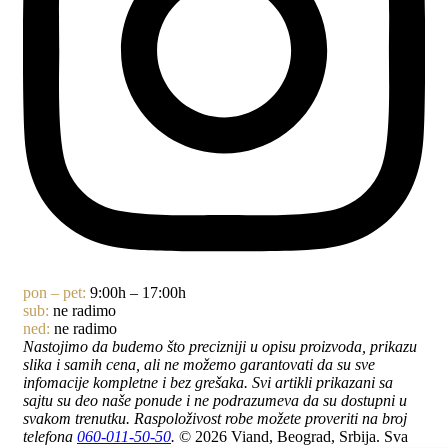
pon – pet:
9:00h – 17:00h
sub:
ne radimo
ned:
ne radimo
Nastojimo da budemo što precizniji u opisu proizvoda, prikazu
slika i samih cena, ali ne možemo garantovati da su sve
infomacije kompletne i bez grešaka. Svi artikli prikazani sa
sajtu su deo naše ponude i ne podrazumeva da su dostupni u
svakom trenutku. Raspoloživost robe možete proveriti na broj
telefona
060-011-50-50
.
© 2026 Viand, Beograd, Srbija. Sva