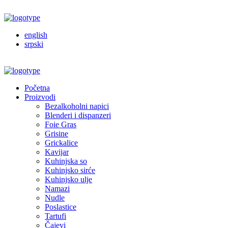
english
srpski
Početna
Proizvodi
Bezalkoholni napici
Blenderi i dispanzeri
Foie Gras
Grisine
Grickalice
Kavijar
Kuhinjska so
Kuhinjsko sirće
Kuhinjsko ulje
Namazi
Nudle
Poslastice
Tartufi
Čajevi