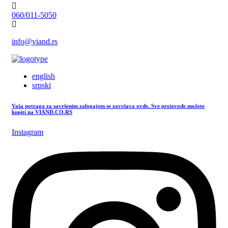
060/011-5050
info@viand.rs
english
srpski
Vaša potraga za savršenim zalogajem se završava ovde. Sve proizvode možete
kupiti na VIAND.CO.RS
Instagram