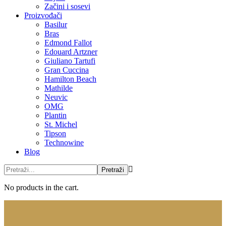
Začini i sosevi
Proizvođači
Basilur
Bras
Edmond Fallot
Edouard Artzner
Giuliano Tartufi
Gran Cuccina
Hamilton Beach
Mathilde
Neuvic
OMG
Plantin
St. Michel
Tipson
Technowine
Blog
No products in the cart.