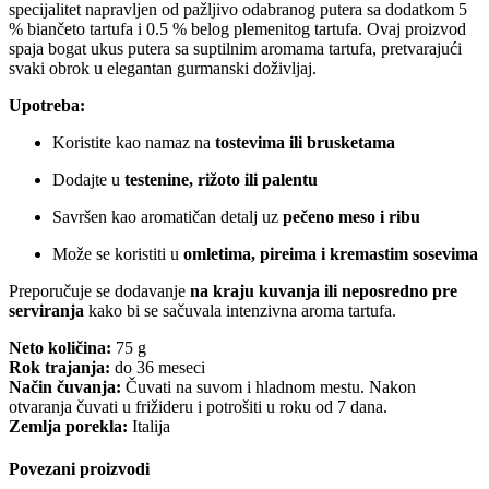
specijalitet napravljen od pažljivo odabranog putera sa dodatkom 5
% biančeto tartufa i 0.5 % belog plemenitog tartufa. Ovaj proizvod
spaja bogat ukus putera sa suptilnim aromama tartufa, pretvarajući
svaki obrok u elegantan gurmanski doživljaj.
Upotreba:
Koristite kao namaz na
tostevima ili brusketama
Dodajte u
testenine, rižoto ili palentu
Savršen kao aromatičan detalj uz
pečeno meso i ribu
Može se koristiti u
omletima, pireima i kremastim sosevima
Preporučuje se dodavanje
na kraju kuvanja ili neposredno pre
serviranja
kako bi se sačuvala intenzivna aroma tartufa.
Neto količina:
75 g
Rok trajanja:
do 36 meseci
Način čuvanja:
Čuvati na suvom i hladnom mestu. Nakon
otvaranja čuvati u frižideru i potrošiti u roku od 7 dana.
Zemlja porekla:
Italija
Povezani proizvodi