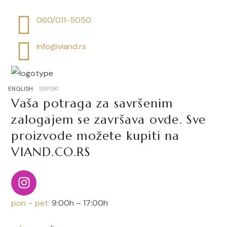
060/011-5050
info@viand.rs
ENGLISH
SRPSKI
Vaša potraga za savršenim
zalogajem se završava ovde. Sve
proizvode možete kupiti na
VIAND.CO.RS
pon – pet:
9:00h – 17:00h