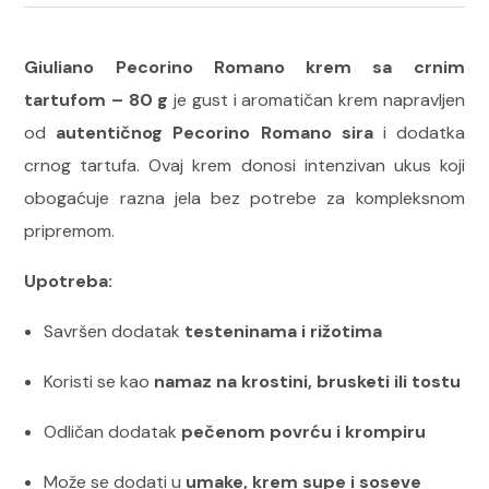
Giuliano Pecorino Romano krem sa crnim
tartufom – 80 g
je gust i aromatičan krem napravljen
od
autentičnog Pecorino Romano sira
i dodatka
crnog tartufa. Ovaj krem donosi intenzivan ukus koji
obogaćuje razna jela bez potrebe za kompleksnom
pripremom.
Upotreba:
Savršen dodatak
testeninama i rižotima
Koristi se kao
namaz na krostini, brusketi ili tostu
Odličan dodatak
pečenom povrću i krompiru
Može se dodati u
umake, krem supe i soseve