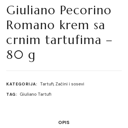
Giuliano Pecorino
Romano krem sa
crnim tartufima –
80 g
Tartufi
,
Začini i sosevi
KATEGORIJA:
Giuliano Tartufi
TAG:
OPIS