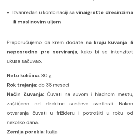
Izvanredan u kombinaciji sa
vinaigrette dresinzima
ili maslinovim uljem
Preporučujemo da krem dodate
na kraju kuvanja ili
neposredno pre serviranja
, kako bi se intenzitet
ukusa sačuvao.
Neto količina:
80 g
Rok trajanja:
do 36 meseci
Način čuvanja:
Čuvati na suvom i hladnom mestu,
zaštićeno od direktne sunčeve svetlosti. Nakon
otvaranja čuvati u frižideru i potrošiti u roku od
nekoliko dana.
Zemlja porekla:
Italija