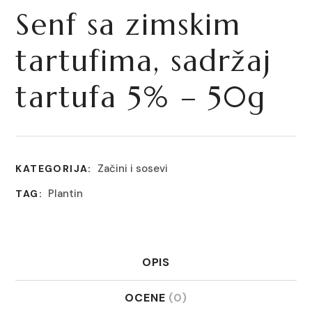
Senf sa zimskim
tartufima, sadržaj
tartufa 5% – 50g
Začini i sosevi
KATEGORIJA:
Plantin
TAG:
OPIS
OCENE
(0)