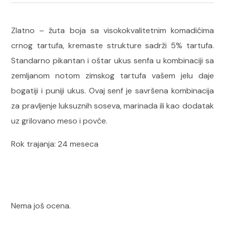
Zlatno – žuta boja sa visokokvalitetnim komadićima
crnog tartufa, kremaste strukture sadrži 5% tartufa.
Standarno pikantan i oštar ukus senfa u kombinaciji sa
zemljanom notom zimskog tartufa vašem jelu daje
bogatiji i puniji ukus. Ovaj senf je savršena kombinacija
za pravljenje luksuznih soseva, marinada ili kao dodatak
uz grilovano meso i povće.
Rok trajanja: 24 meseca
Nema još ocena.