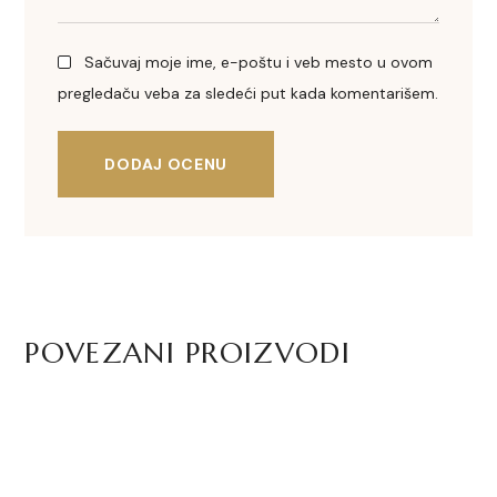
Sačuvaj moje ime, e-poštu i veb mesto u ovom
pregledaču veba za sledeći put kada komentarišem.
DODAJ OCENU
POVEZANI PROIZVODI
Senf sa ukusom maslinovog
Bombaj senf – 100g
Ekst
ulja, oraha i smokve – 100g
ulje