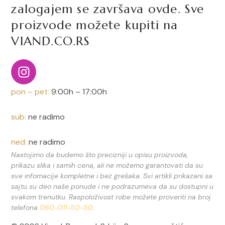
zalogajem se završava ovde. Sve
proizvode možete kupiti na
VIAND.CO.RS
pon – pet:
9:00h – 17:00h
sub:
ne radimo
ned:
ne radimo
Nastojimo da budemo što precizniji u opisu proizvoda,
prikazu slika i samih cena, ali ne možemo garantovati da su
sve infomacije kompletne i bez grešaka. Svi artikli prikazani sa
sajtu su deo naše ponude i ne podrazumeva da su dostupni u
svakom trenutku. Raspoloživost robe možete proveriti na broj
telefona
060-011-50-50
.