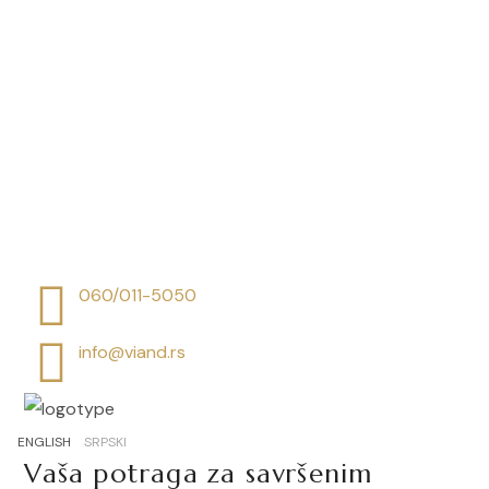
060/011-5050
info@viand.rs
ENGLISH
SRPSKI
Vaša potraga za savršenim