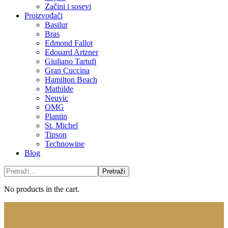
Začini i sosevi
Proizvođači
Basilur
Bras
Edmond Fallot
Edouard Artzner
Giuliano Tartufi
Gran Cuccina
Hamilton Beach
Mathilde
Neuvic
OMG
Plantin
St. Michel
Tipson
Technowine
Blog
No products in the cart.