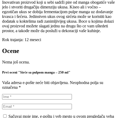
Inovativan proizvod koji u sebi sadrži pire od manga obogatiće vaše
jelo i stvoriti drugačiju dimenziju ukusa. Kiseo ali i voćno –
egzotičan ukus se dobija fermentacijom pulpe manga uz dodavanje
kvasca i šećera. Jedinstven ukus ovog sirćeta može se koristiti kao
dodatak u koktelima radi zanimljivijeg ukusa. Boce u kojima dolazi
ovaj proizvod možete slagati jednu na drugu što ce vam uštedeti
prostor, a takođe može da posluži u dekoraciji vaše kuhinje.
Rok trajanja: 12 meseci
Ocene
Nema još ocena.
Prvi oceni "Sirće sa pulpom manga – 250 ml"
Vaša adresa e-pošte neće biti objavljena.
Neophodna polja su
označena
*
Sačuvaj moje ime, e-poštu i veb mesto u ovom pregledaču veba