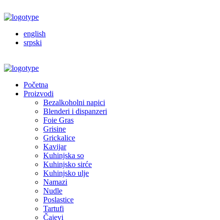
english
srpski
Početna
Proizvodi
Bezalkoholni napici
Blenderi i dispanzeri
Foie Gras
Grisine
Grickalice
Kavijar
Kuhinjska so
Kuhinjsko sirće
Kuhinjsko ulje
Namazi
Nudle
Poslastice
Tartufi
Čajevi