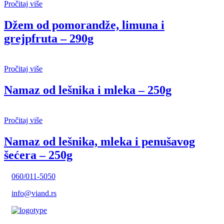
Pročitaj više
Džem od pomorandže, limuna i
grejpfruta – 290g
Pročitaj više
Namaz od lešnika i mleka – 250g
Pročitaj više
Namaz od lešnika, mleka i penušavog
šećera – 250g
060/011-5050
info@viand.rs