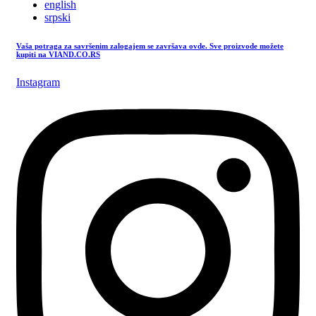
english
srpski
Vaša potraga za savršenim zalogajem se završava ovde. Sve proizvode možete
kupiti na VIAND.CO.RS
Instagram