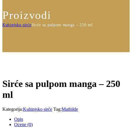
Proizvodi
Kuhinjsko sirće
Sirće sa pulpom manga – 250 ml
Sirće sa pulpom manga – 250
ml
Kategorija:
Kuhinjsko sirće
Tag:
Mathilde
Opis
Ocene
(0)