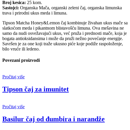
Broj kesica:
25 kom.
Sastojci:
Organska Mača, organski zeleni čaj, organska limunska
trava i prirodni ukus meda i limuna.
Tipson Matcha Honey&Lemon čaj kombinuje živahan ukus mače sa
slatkoćom meda i pikantnom blistavošću limuna. Ova mešavina ne
samo da nudi osvežavajući ukus, već pruža i prednosti mače, koja je
bogata antioksidansima i može da pruži nežno povećanje energije.
Savršen je za one koji traže ukusno piće koje podiže raspoloženje,
bilo vruće ili ledeno.
Povezani proizvodi
Pročitaj više
Tipson čaj za imunitet
Pročitaj više
Basilur čaj od đumbira i narandže