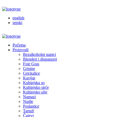
english
srpski
Početna
Proizvodi
Bezalkoholni napici
Blenderi i dispanzeri
Foie Gras
Grisine
Grickalice
Kavijar
Kuhinjska so
Kuhinjsko sirće
Kuhinjsko ulje
Namazi
Nudle
Poslastice
Tartufi
Čajevi