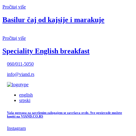
Pročitaj više
Basilur čaj od kajsije i marakuje
Pročitaj više
Speciality English breakfast
060/011-5050
info@viand.rs
english
srpski
Vaša potraga za savršenim zalogajem se završava ovde. Sve proizvode možete
kupiti na VIAND.CO.RS
Instagram