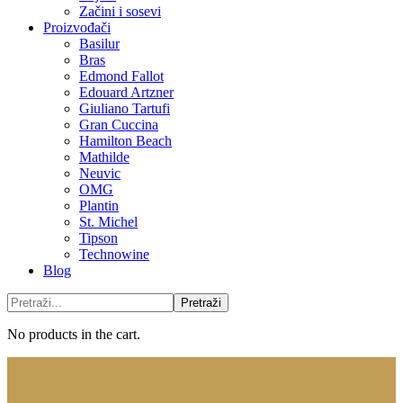
Začini i sosevi
Proizvođači
Basilur
Bras
Edmond Fallot
Edouard Artzner
Giuliano Tartufi
Gran Cuccina
Hamilton Beach
Mathilde
Neuvic
OMG
Plantin
St. Michel
Tipson
Technowine
Blog
No products in the cart.