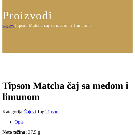
Proizvodi
Čajevi
Tipson Matcha čaj sa medom i limunom
Tipson Matcha čaj sa medom i
limunom
Kategorija:
Čajevi
Tag:
Tipson
Opis
Neto težina:
37.5 g