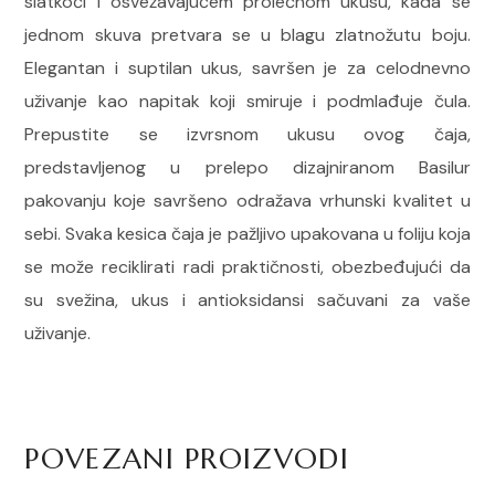
slatkoći i osvežavajućem prolećnom ukusu, kada se
jednom skuva pretvara se u blagu zlatnožutu boju.
Elegantan i suptilan ukus, savršen je za celodnevno
uživanje kao napitak koji smiruje i podmlađuje čula.
Prepustite se izvrsnom ukusu ovog čaja,
predstavljenog u prelepo dizajniranom Basilur
pakovanju koje savršeno odražava vrhunski kvalitet u
sebi. Svaka kesica čaja je pažljivo upakovana u foliju koja
se može reciklirati radi praktičnosti, obezbeđujući da
su svežina, ukus i antioksidansi sačuvani za vaše
uživanje.
POVEZANI PROIZVODI