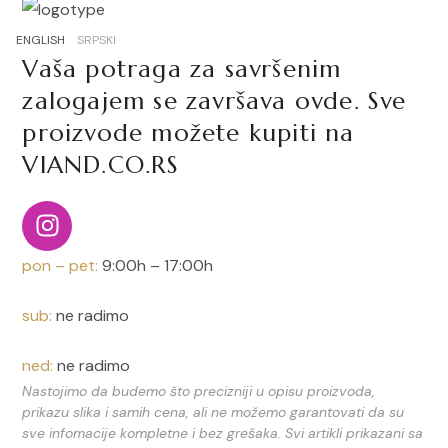
ENGLISH
SRPSKI
Vaša potraga za savršenim
zalogajem se završava ovde. Sve
proizvode možete kupiti na
VIAND.CO.RS
pon – pet:
9:00h – 17:00h
sub:
ne radimo
ned:
ne radimo
Nastojimo da budemo što precizniji u opisu proizvoda,
prikazu slika i samih cena, ali ne možemo garantovati da su
sve infomacije kompletne i bez grešaka. Svi artikli prikazani sa