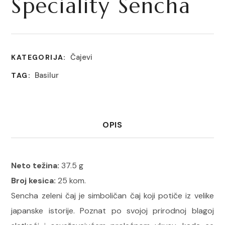
Speciality Sencha
Čajevi
KATEGORIJA:
Basilur
TAG:
OPIS
Neto težina:
37.5 g
Broj kesica:
25 kom.
Sencha zeleni čaj je simboličan čaj koji potiče iz velike
japanske istorije. Poznat po svojoj prirodnoj blagoj