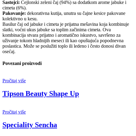
Sastojci:
Cejlonski zeleni čaj (94%) sa dodatkom arome jabuke i
cimeta (6%).
Pakovanje:
dekorativna kutija, unutra su čajne kesice pakovane
kolektivno u kesu.
Basilur čaj od jabuke i cimeta je prijatna mešavina koja kombinuje
slatki, voćni ukus jabuke sa toplim začinima cimeta. Ova
kombinacija stvara prijatno i aromatično iskustvo, savršeno za
uživanje tokom hladnijih meseci ili kao opuštajuća popodnevna
poslastica. Može se poslužiti toplo ili ledeno i često donosi divan
osećaj.
Povezani proizvodi
Pročitaj više
Tipson Beauty Shape Up
Pročitaj više
Speciality Sencha