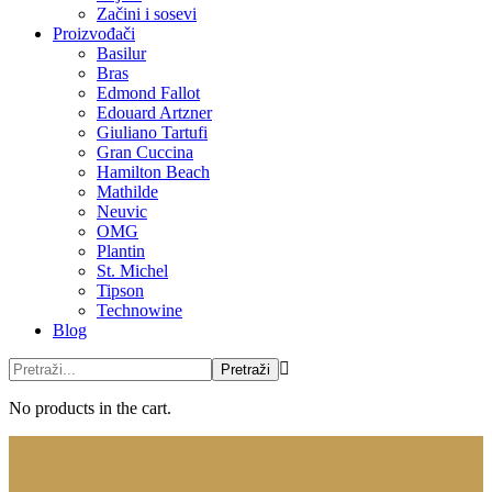
Začini i sosevi
Proizvođači
Basilur
Bras
Edmond Fallot
Edouard Artzner
Giuliano Tartufi
Gran Cuccina
Hamilton Beach
Mathilde
Neuvic
OMG
Plantin
St. Michel
Tipson
Technowine
Blog
No products in the cart.