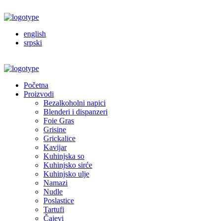
english
srpski
Početna
Proizvodi
Bezalkoholni napici
Blenderi i dispanzeri
Foie Gras
Grisine
Grickalice
Kavijar
Kuhinjska so
Kuhinjsko sirće
Kuhinjsko ulje
Namazi
Nudle
Poslastice
Tartufi
Čajevi