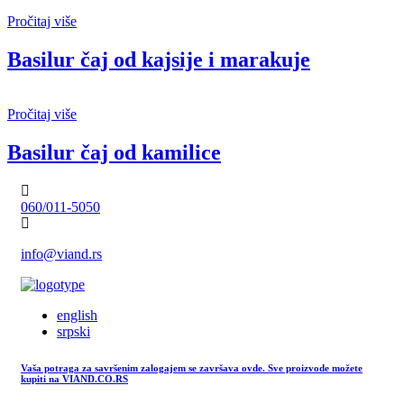
Pročitaj više
Basilur čaj od kajsije i marakuje
Pročitaj više
Basilur čaj od kamilice
060/011-5050
info@viand.rs
english
srpski
Vaša potraga za savršenim zalogajem se završava ovde. Sve proizvode možete
kupiti na VIAND.CO.RS