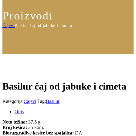
Proizvodi
Čajevi
Basilur čaj od jabuke i cimeta
Basilur čaj od jabuke i cimeta
Kategorija:
Čajevi
Tag:
Basilur
Opis
Neto težina:
37,5 g
Broj kesica:
25 kom.
Biorazgradive kesice bez spajalica:
DA