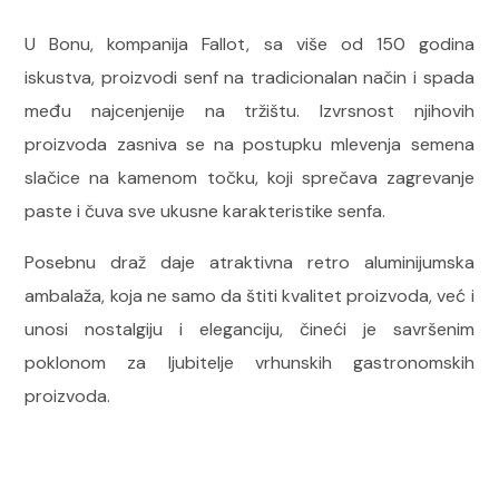
U Bonu, kompanija Fallot, sa više od 150 godina
iskustva, proizvodi senf na tradicionalan način i spada
među najcenjenije na tržištu. Izvrsnost njihovih
proizvoda zasniva se na postupku mlevenja semena
slačice na kamenom točku, koji sprečava zagrevanje
paste i čuva sve ukusne karakteristike senfa.
Posebnu draž daje atraktivna retro aluminijumska
ambalaža, koja ne samo da štiti kvalitet proizvoda, već i
unosi nostalgiju i eleganciju, čineći je savršenim
poklonom za ljubitelje vrhunskih gastronomskih
proizvoda.