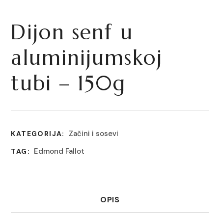
Dijon senf u
aluminijumskoj
tubi – 150g
Začini i sosevi
KATEGORIJA:
Edmond Fallot
TAG:
OPIS