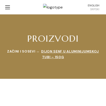
ENGLISH
SRPSKI
PROIZVODI
ZAČINI I SOSEVI
DIJON SENF U ALUMINIJUMSKOJ
TUBI – 150G