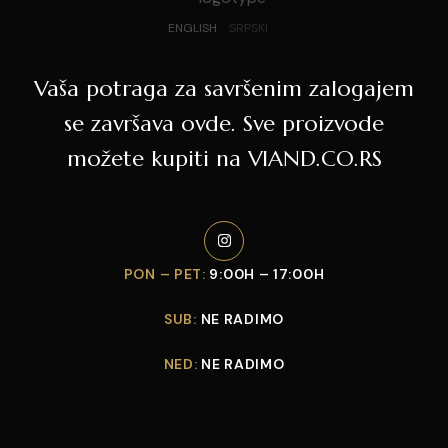
ENGLISH
SRPSKI
Vaša potraga za savršenim zalogajem
se završava ovde. Sve proizvode
možete kupiti na VIAND.CO.RS
PON – PET:
9:00H – 17:00H
SUB:
NE RADIMO
NED:
NE RADIMO