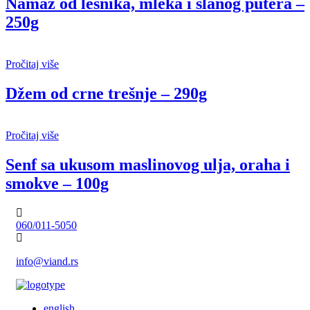
Namaz od lešnika, mleka i slanog putera –
250g
Pročitaj više
Džem od crne trešnje – 290g
Pročitaj više
Senf sa ukusom maslinovog ulja, oraha i
smokve – 100g
060/011-5050
info@viand.rs
english