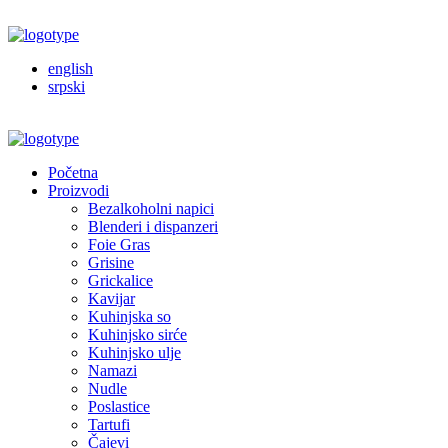
english
srpski
Početna
Proizvodi
Bezalkoholni napici
Blenderi i dispanzeri
Foie Gras
Grisine
Grickalice
Kavijar
Kuhinjska so
Kuhinjsko sirće
Kuhinjsko ulje
Namazi
Nudle
Poslastice
Tartufi
Čajevi