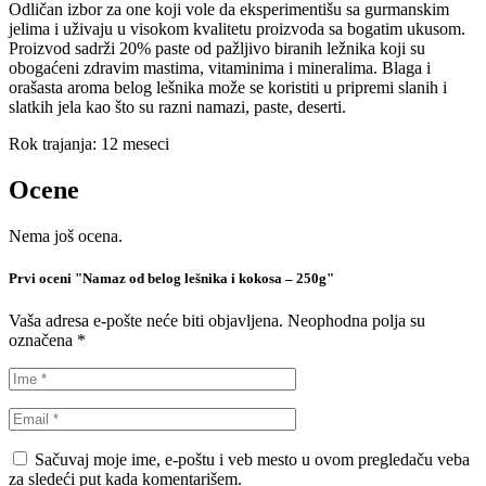
Odličan izbor za one koji vole da eksperimentišu sa gurmanskim
jelima i uživaju u visokom kvalitetu proizvoda sa bogatim ukusom.
Proizvod sadrži 20% paste od pažljivo biranih ležnika koji su
obogaćeni zdravim mastima, vitaminima i mineralima. Blaga i
orašasta aroma belog lešnika može se koristiti u pripremi slanih i
slatkih jela kao što su razni namazi, paste, deserti.
Rok trajanja: 12 meseci
Ocene
Nema još ocena.
Prvi oceni "Namaz od belog lešnika i kokosa – 250g"
Vaša adresa e-pošte neće biti objavljena.
Neophodna polja su
označena
*
Sačuvaj moje ime, e-poštu i veb mesto u ovom pregledaču veba
za sledeći put kada komentarišem.