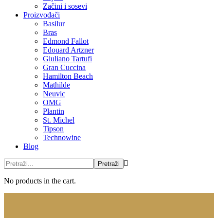
Začini i sosevi
Proizvođači
Basilur
Bras
Edmond Fallot
Edouard Artzner
Giuliano Tartufi
Gran Cuccina
Hamilton Beach
Mathilde
Neuvic
OMG
Plantin
St. Michel
Tipson
Technowine
Blog
No products in the cart.