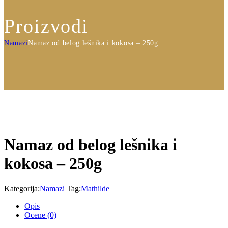
Proizvodi
Namazi
Namaz od belog lešnika i kokosa – 250g
Namaz od belog lešnika i
kokosa – 250g
Kategorija:
Namazi
Tag:
Mathilde
Opis
Ocene
(0)