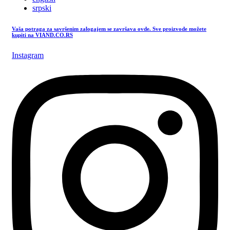
srpski
Vaša potraga za savršenim zalogajem se završava ovde. Sve proizvode možete
kupiti na VIAND.CO.RS
Instagram