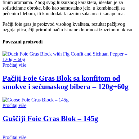
finim aromama. Zbog svog luksuznog karaktera, idealan je za
sofisticirane obroke, bilo kao samostalno jelo, u kombinaciji sa
pečenim hlebom, ili kao dodatak raznim salatama i kanapeima.
Pačiji foie gras je proizvod visokog kvaliteta, rezultat pažljivog
uzgoja ptica, čiji prirodni način ishrane doprinosi izuzetnom ukusu.
Povezani proizvodi
Pročitaj više
Pačiji Foie Gras Blok sa konfitom od
smokve i sečunaskog bibera – 120g+60g
Pročitaj više
Guščiji Foie Gras Blok – 145g
Pročitaj više