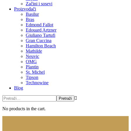
Začini i sosevi
Proizvođači
Basilur
Bras
Edmond Fallot
Edouard Artzner
Giuliano Tartufi
Gran Cuccina
Hamilton Beach
Mathilde
Neuvic
OMG
Plantin
St. Michel
Tipson
Technowine
Blog
No products in the cart.