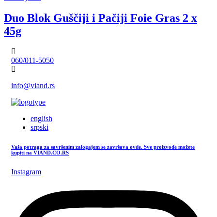
Duo Blok Guščiji i Pačiji Foie Gras 2 x
45g
060/011-5050
info@viand.rs
english
srpski
Vaša potraga za savršenim zalogajem se završava ovde. Sve proizvode možete
kupiti na VIAND.CO.RS
Instagram