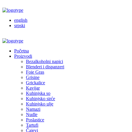
english
srpski
Početna
Proizvodi
Bezalkoholni napici
Blenderi i dispanzeri
Foie Gras
Grisine
Grickalice
Kavijar
Kuhinjska so
Kuhinjsko sirće
Kuhinjsko ulje
Namazi
Nudle
Poslastice
Tartufi
Čajevi