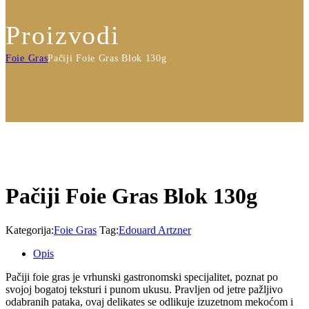
Proizvodi
Foie Gras
Pačiji Foie Gras Blok 130g
Pačiji Foie Gras Blok 130g
Kategorija:
Foie Gras
Tag:
Edouard Artzner
Opis
Pačiji foie gras je vrhunski gastronomski specijalitet, poznat po
svojoj bogatoj teksturi i punom ukusu. Pravljen od jetre pažljivo
odabranih pataka, ovaj delikates se odlikuje izuzetnom mekoćom i