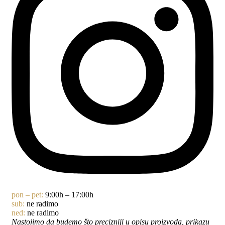
pon – pet:
9:00h – 17:00h
sub:
ne radimo
ned:
ne radimo
Nastojimo da budemo što precizniji u opisu proizvoda, prikazu