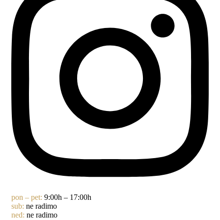
pon – pet:
9:00h – 17:00h
sub:
ne radimo
ned:
ne radimo