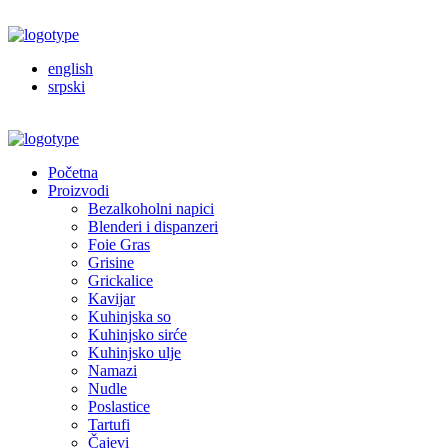
english
srpski
Početna
Proizvodi
Bezalkoholni napici
Blenderi i dispanzeri
Foie Gras
Grisine
Grickalice
Kavijar
Kuhinjska so
Kuhinjsko sirće
Kuhinjsko ulje
Namazi
Nudle
Poslastice
Tartufi
Čajevi