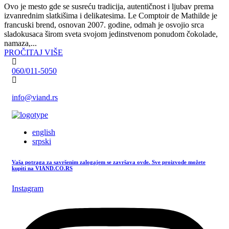
Ovo je mesto gde se susreću tradicija, autentičnost i ljubav prema
izvanrednim slatkišima i delikatesima. Le Comptoir de Mathilde je
francuski brend, osnovan 2007. godine, odmah je osvojio srca
sladokusaca širom sveta svojom jedinstvenom ponudom čokolade,
namaza,...
PROČITAJ VIŠE
060/011-5050
info@viand.rs
english
srpski
Vaša potraga za savršenim zalogajem se završava ovde. Sve proizvode možete
kupiti na VIAND.CO.RS
Instagram