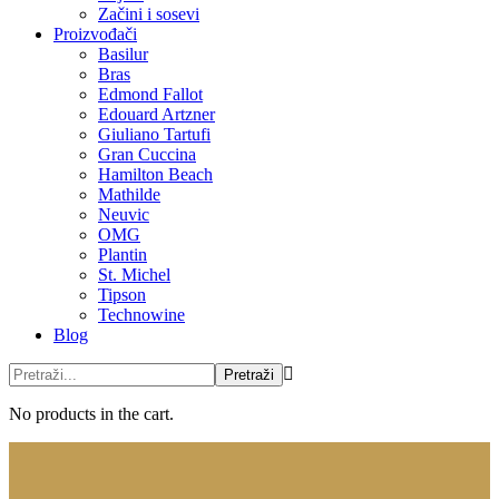
Začini i sosevi
Proizvođači
Basilur
Bras
Edmond Fallot
Edouard Artzner
Giuliano Tartufi
Gran Cuccina
Hamilton Beach
Mathilde
Neuvic
OMG
Plantin
St. Michel
Tipson
Technowine
Blog
No products in the cart.