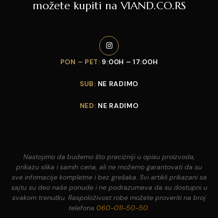
možete kupiti na VIAND.CO.RS
PON – PET:
9:00H – 17:00H
SUB:
NE RADIMO
NED:
NE RADIMO
Nastojimo da budemo što precizniji u opisu proizvoda,
prikazu slika i samih cena, ali ne možemo garantovati da su
sve infomacije kompletne i bez grešaka. Svi artikli prikazani sa
sajtu su deo naše ponude i ne podrazumeva da su dostupni u
svakom trenutku. Raspoloživost robe možete proveriti na broj
telefona
060-011-50-50
.