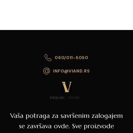
060/011-5050
INFO@VIAND.RS
ENGLISH
SRPSKI
Vaša potraga za savršenim zalogajem
se završava ovde. Sve proizvode