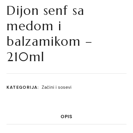
Dijon senf sa
medom i
balzamikom –
210ml
Začini i sosevi
KATEGORIJA:
OPIS