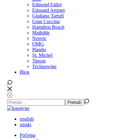
Edmond Fallot
Edouard Artzner
Giuliano Tartufi
Gran Cuccina
Hamilton Beach
Mathilde
Neuvic
OMG
Plantin
St. Michel
Tipson
Technowine
Blog
english
srpski
Početna