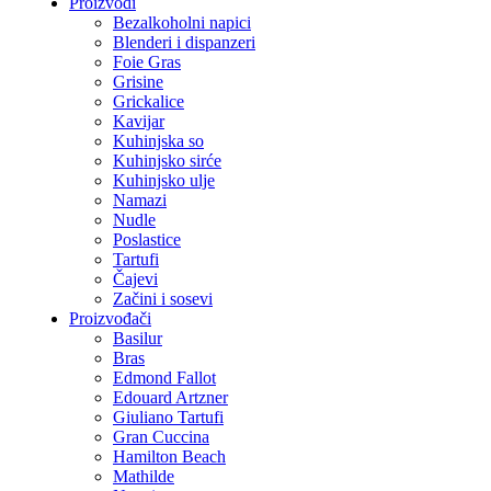
Proizvodi
Bezalkoholni napici
Blenderi i dispanzeri
Foie Gras
Grisine
Grickalice
Kavijar
Kuhinjska so
Kuhinjsko sirće
Kuhinjsko ulje
Namazi
Nudle
Poslastice
Tartufi
Čajevi
Začini i sosevi
Proizvođači
Basilur
Bras
Edmond Fallot
Edouard Artzner
Giuliano Tartufi
Gran Cuccina
Hamilton Beach
Mathilde