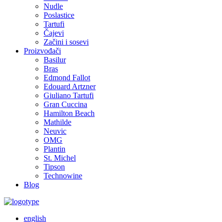
Nudle
Poslastice
Tartufi
Čajevi
Začini i sosevi
Proizvođači
Basilur
Bras
Edmond Fallot
Edouard Artzner
Giuliano Tartufi
Gran Cuccina
Hamilton Beach
Mathilde
Neuvic
OMG
Plantin
St. Michel
Tipson
Technowine
Blog
english