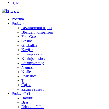
srpski
Početna
Proizvodi
Bezalkoholni napici
Blenderi i dispanzeri
Foie Gras
Grisine
Grickalice
Kavijar
Kuhinjska so
Kuhinjsko sirće
Kuhinjsko ulje
Namazi
Nudle
Poslastice
Tartufi
Čajevi
Začini i sosevi
Proizvođači
Basilur
Bras
Edmond Fallot