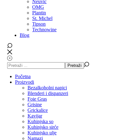
Neuvic
OMG
Plantin
St. Michel
Tipson
Technowine
Blog
Početna
Proizvodi
Bezalkoholni napici
Blenderi i dispanzeri
Foie Gras
Grisine
Grickalice
Kavijar
Kuhinjska so
Kuhinjsko sirće
Kuhinjsko ulje
Namazi