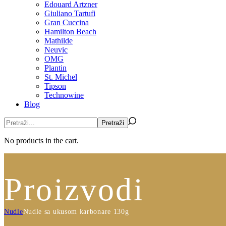
Edouard Artzner
Giuliano Tartufi
Gran Cuccina
Hamilton Beach
Mathilde
Neuvic
OMG
Plantin
St. Michel
Tipson
Technowine
Blog
No products in the cart.
Proizvodi
Nudle
Nudle sa ukusom karbonare 130g