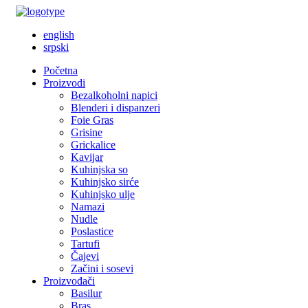
english
srpski
Početna
Proizvodi
Bezalkoholni napici
Blenderi i dispanzeri
Foie Gras
Grisine
Grickalice
Kavijar
Kuhinjska so
Kuhinjsko sirće
Kuhinjsko ulje
Namazi
Nudle
Poslastice
Tartufi
Čajevi
Začini i sosevi
Proizvođači
Basilur
Bras