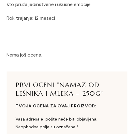
što pruža jedinstvene i ukusne emocije.
Rok trajanja: 12 meseci
Nema još ocena.
PRVI OCENI "NAMAZ OD
LEŠNIKA I MLEKA – 250G"
TVOJA OCENA ZA OVAJ PROIZVOD
Vaša adresa e-pošte neće biti objavljena.
Neophodna polja su označena
*