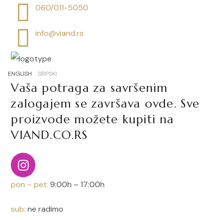
060/011-5050
info@viand.rs
ENGLISH
SRPSKI
Vaša potraga za savršenim
zalogajem se završava ovde. Sve
proizvode možete kupiti na
VIAND.CO.RS
pon – pet:
9:00h – 17:00h
sub:
ne radimo