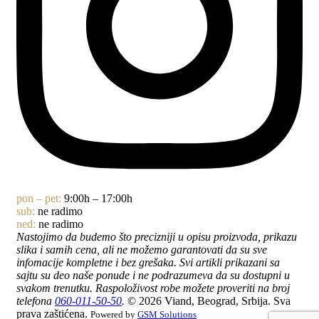
pon – pet:
9:00h – 17:00h
sub:
ne radimo
ned:
ne radimo
Nastojimo da budemo što precizniji u opisu proizvoda, prikazu
slika i samih cena, ali ne možemo garantovati da su sve
infomacije kompletne i bez grešaka. Svi artikli prikazani sa
sajtu su deo naše ponude i ne podrazumeva da su dostupni u
svakom trenutku. Raspoloživost robe možete proveriti na broj
telefona
060-011-50-50
.
© 2026 Viand, Beograd, Srbija. Sva
prava zaštićena.
Powered by
GSM Solutions