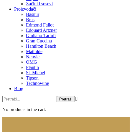
Začini i sosevi
Proizvođači
Basilur
Bras
Edmond Fallot
Edouard Artzner
Giuliano Tartufi
Gran Cuccina
Hamilton Beach
Mathilde
Neuvic
OMG
Plantin
St. Michel
Tipson
Technowine
Blog
No products in the cart.