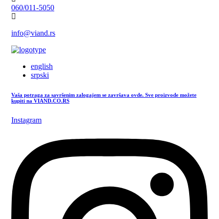
060/011-5050
info@viand.rs
english
srpski
Vaša potraga za savršenim zalogajem se završava ovde. Sve proizvode možete
kupiti na VIAND.CO.RS
Instagram