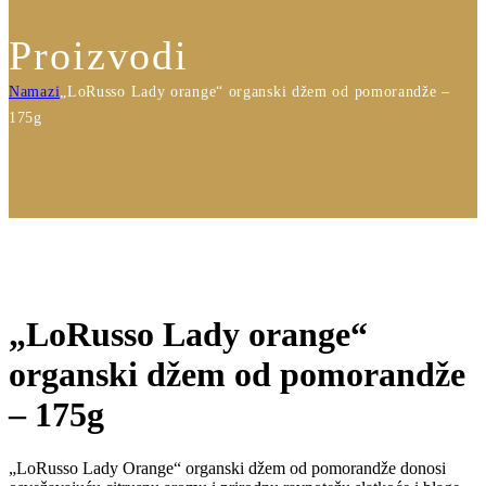
Proizvodi
Namazi
„LoRusso Lady orange“ organski džem od pomorandže –
175g
„LoRusso Lady orange“
organski džem od pomorandže
– 175g
„LoRusso Lady Orange“ organski džem od pomorandže donosi