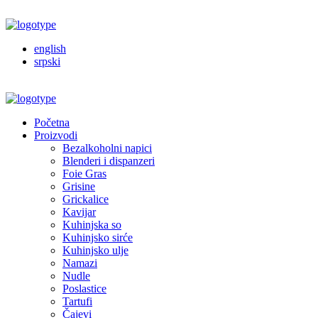
english
srpski
Početna
Proizvodi
Bezalkoholni napici
Blenderi i dispanzeri
Foie Gras
Grisine
Grickalice
Kavijar
Kuhinjska so
Kuhinjsko sirće
Kuhinjsko ulje
Namazi
Nudle
Poslastice
Tartufi
Čajevi