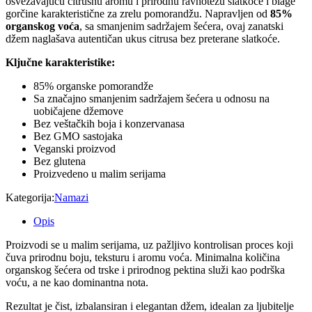
osvežavajuću citrusnu aromu i prirodnu ravnotežu slatkoće i blage
gorčine karakteristične za zrelu pomorandžu. Napravljen od
85%
organskog voća
, sa smanjenim sadržajem šećera, ovaj zanatski
džem naglašava autentičan ukus citrusa bez preterane slatkoće.
Ključne karakteristike:
85% organske pomorandže
Sa značajno smanjenim sadržajem šećera u odnosu na
uobičajene džemove
Bez veštačkih boja i konzervanasa
Bez GMO sastojaka
Veganski proizvod
Bez glutena
Proizvedeno u malim serijama
Kategorija:
Namazi
Opis
Proizvodi se u malim serijama, uz pažljivo kontrolisan proces koji
čuva prirodnu boju, teksturu i aromu voća. Minimalna količina
organskog šećera od trske i prirodnog pektina služi kao podrška
voću, a ne kao dominantna nota.
Rezultat je čist, izbalansiran i elegantan džem, idealan za ljubitelje