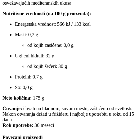
osvežavajućih mediteranskih ukusa.
Nutritivne vrednosti (na 100 g proizvoda):
Energetska vrednost: 566 kJ / 133 kcal
Masti: 0,2 g
od kojih zasićene: 0,0 g
Ugljeni hidrati: 32 g
od kojih šećeri: 30 g
Proteini: 0,7 g
So: 0,0 g
Neto količina:
175 g
Čuvanje:
čuvati na hladnom, suvom mestu, zaštićeno od svetlosti.
Nakon otvaranja držati u frižideru i najbolje upotrebiti u roku od 15
dana.
Rok upotrebe:
36 meseci
Povezani proizvodi