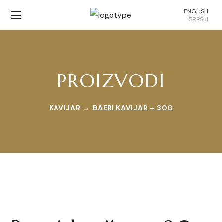
ENGLISH
SRPSKI
PROIZVODI
KAVIJAR
BAERI KAVIJAR – 30G