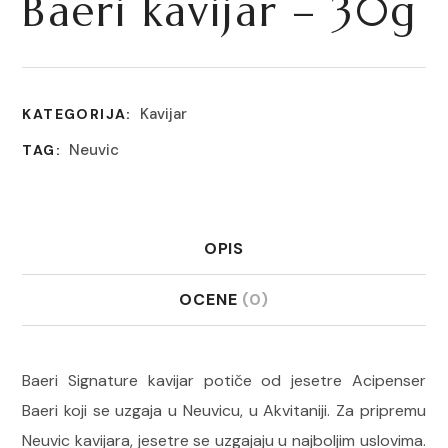
Baeri kavijar – 30g
Kavijar
KATEGORIJA:
Neuvic
TAG:
OPIS
OCENE
(0)
Baeri Signature kavijar potiče od jesetre Acipenser
Baeri koji se uzgaja u Neuvicu, u Akvitaniji. Za pripremu
Neuvic kavijara, jesetre se uzgajaju u najboljim uslovima.