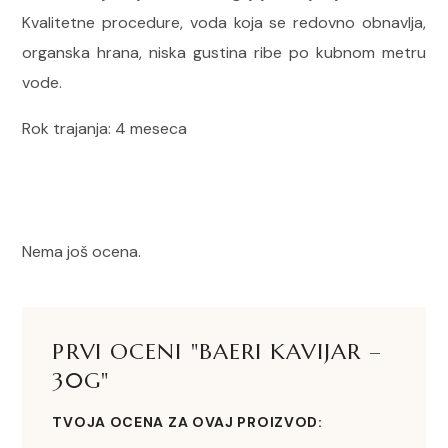
Kvalitetne procedure, voda koja se redovno obnavlja,
organska hrana, niska gustina ribe po kubnom metru
vode.
Rok trajanja: 4 meseca
Nema još ocena.
PRVI OCENI "BAERI KAVIJAR –
30G"
TVOJA OCENA ZA OVAJ PROIZVOD