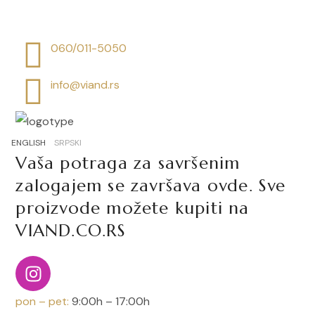
060/011-5050
info@viand.rs
ENGLISH
SRPSKI
Vaša potraga za savršenim
zalogajem se završava ovde. Sve
proizvode možete kupiti na
VIAND.CO.RS
pon – pet:
9:00h – 17:00h